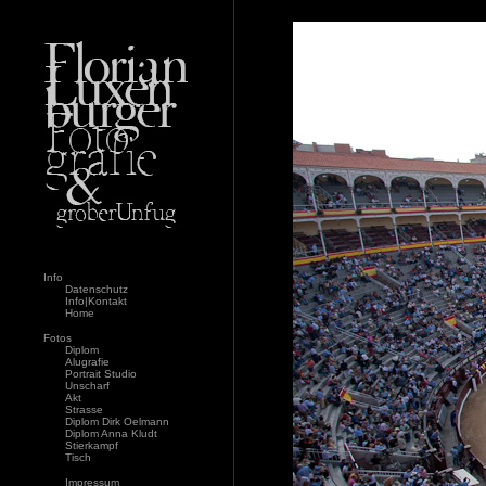
Info
Datenschutz
Info|Kontakt
Home
Fotos
Diplom
Alugrafie
Portrait Studio
Unscharf
Akt
Strasse
Diplom Dirk Oelmann
Diplom Anna Kludt
Stierkampf
Tisch
Impressum